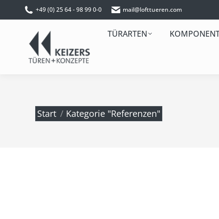
+49 (0) 25 64 - 98 99 0-0
mail@lofttueren.com
TÜRARTEN
KOMPONEN
Sie befinden sich hier:
Start
Kategorie "Referenzen"