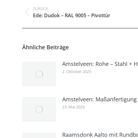
ZURÜCK
Vorheriger
Ede: Dudok – RAL 9005 – Pivottür
Beitrag:
Ähnliche Beiträge
Amstelveen: Rohe – Stahl + Ho
2. Oktober 2025
Amstelveen: Maßanfertigung 
23. Mai 2025
Raamsdonk Aalto mit Rundbog