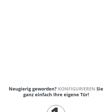
Die Loft-Drehtüren fügen sich nahtlos in die
offene Raumgestaltung ein und tragen zur
harmonischen Atmosphäre bei. Die festen
Seitenteile bieten Struktur und Abgrenzung, ohne
die Leichtigkeit des Raumes zu beeinträchtigen.
Dieses Projekt zeigt, wie unsere Lofttüren die
Architektur und das Ambiente eines Hauses
positiv beeinflussen können. Das Zusammenspiel
von natürlichen Elementen und hochwertiger
Handwerkskunst schafft ein einzigartiges
Wohnerlebnis.
Neugierig geworden?
KONFIGURIEREN
Sie
ganz einfach Ihre eigene Tür!