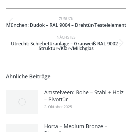
Kommentarnavigation
ZURÜCK
Vorheriger
München: Dudok – RAL 9004 – Drehtür/Festelelement
Beitrag:
NÄCHSTES
Utrecht: Schiebetüranlage – Grauweiß RAL 9002 –
Nächster
Struktur-/Klar-/Milchglas
Beitrag:
Ähnliche Beiträge
Amstelveen: Rohe – Stahl + Holz
– Pivottür
2. Oktober 2025
Horta – Medium Bronze –