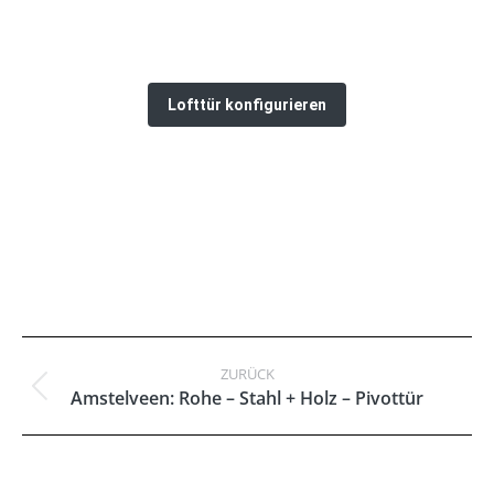
und Maße. Auf Wunsch unterstützen wir Sie mit
Beratung, Aufmaß vor Ort, Lieferung und
fachgerechter Montage.
Lofttür konfigurieren
Kommentarnavigation
ZURÜCK
Vorheriger
Amstelveen: Rohe – Stahl + Holz – Pivottür
Beitrag: