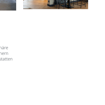
phäre
inern
statten