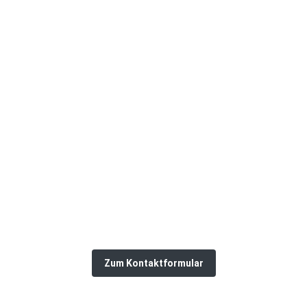
etzt Lofttür anfrag
telefonisch oder persönlich zu unseren vielfältigen Pr
+49 (0) 25 64 – 98 99 0-0
oder
Zum Kontaktformular