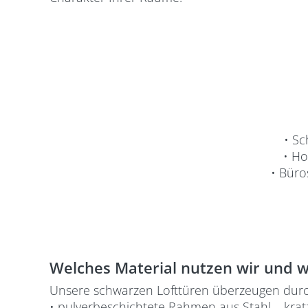
• Sc
• Ho
• Büro
Welches Material nutzen wir und w
Unsere schwarzen Lofttüren überzeugen durc
• pulverbeschichtete Rahmen aus Stahl – kratzf